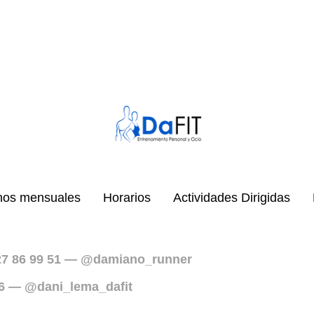
nos mensuales
Horarios
Actividades Dirigidas
27 86 99 51 — @damiano_runner
96 — @dani_lema_dafit